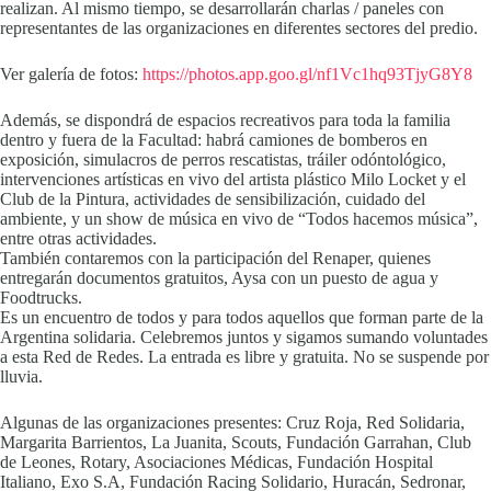
realizan. Al mismo tiempo, se desarrollarán charlas / paneles con
representantes de las organizaciones en diferentes sectores del predio.
Ver galería de fotos:
https://photos.app.goo.gl/nf1Vc1hq93TjyG8Y8
Además, se dispondrá de espacios recreativos para toda la familia
dentro y fuera de la Facultad: habrá camiones de bomberos en
exposición, simulacros de perros rescatistas, tráiler odóntológico,
intervenciones artísticas en vivo del artista plástico Milo Locket y el
Club de la Pintura, actividades de sensibilización, cuidado del
ambiente, y un show de música en vivo de “Todos hacemos música”,
entre otras actividades.
También contaremos con la participación del Renaper, quienes
entregarán documentos gratuitos, Aysa con un puesto de agua y
Foodtrucks.
Es un encuentro de todos y para todos aquellos que forman parte de la
Argentina solidaria. Celebremos juntos y sigamos sumando voluntades
a esta Red de Redes. La entrada es libre y gratuita. No se suspende por
lluvia.
Algunas de las organizaciones presentes: Cruz Roja, Red Solidaria,
Margarita Barrientos, La Juanita, Scouts, Fundación Garrahan, Club
de Leones, Rotary, Asociaciones Médicas, Fundación Hospital
Italiano, Exo S.A, Fundación Racing Solidario, Huracán, Sedronar,