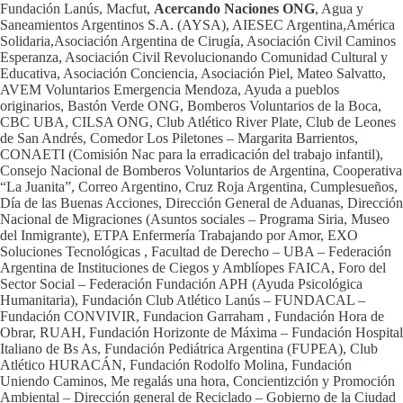
Fundación Lanús, Macfut,
Acercando Naciones ONG
, Agua y
Saneamientos Argentinos S.A. (AYSA), AIESEC Argentina,América
Solidaria,Asociación Argentina de Cirugía, Asociación Civil Caminos
Esperanza, Asociación Civil Revolucionando Comunidad Cultural y
Educativa, Asociación Conciencia, Asociación Piel, Mateo Salvatto,
AVEM Voluntarios Emergencia Mendoza, Ayuda a pueblos
originarios, Bastón Verde ONG, Bomberos Voluntarios de la Boca,
CBC UBA, CILSA ONG, Club Atlético River Plate, Club de Leones
de San Andrés, Comedor Los Piletones – Margarita Barrientos,
CONAETI (Comisión Nac para la erradicación del trabajo infantil),
Consejo Nacional de Bomberos Voluntarios de Argentina, Cooperativa
“La Juanita”, Correo Argentino, Cruz Roja Argentina, Cumplesueños,
Día de las Buenas Acciones, Dirección General de Aduanas, Dirección
Nacional de Migraciones (Asuntos sociales – Programa Siria, Museo
del Inmigrante), ETPA Enfermería Trabajando por Amor, EXO
Soluciones Tecnológicas , Facultad de Derecho – UBA – Federación
Argentina de Instituciones de Ciegos y Amblíopes FAICA, Foro del
Sector Social – Federación Fundación APH (Ayuda Psicológica
Humanitaria), Fundación Club Atlético Lanús – FUNDACAL –
Fundación CONVIVIR, Fundacion Garraham , Fundación Hora de
Obrar, RUAH, Fundación Horizonte de Máxima – Fundación Hospital
Italiano de Bs As, Fundación Pediátrica Argentina (FUPEA), Club
Atlético HURACÁN, Fundación Rodolfo Molina, Fundación
Uniendo Caminos, Me regalás una hora, Concientizción y Promoción
Ambiental – Dirección general de Reciclado – Gobierno de la Ciudad