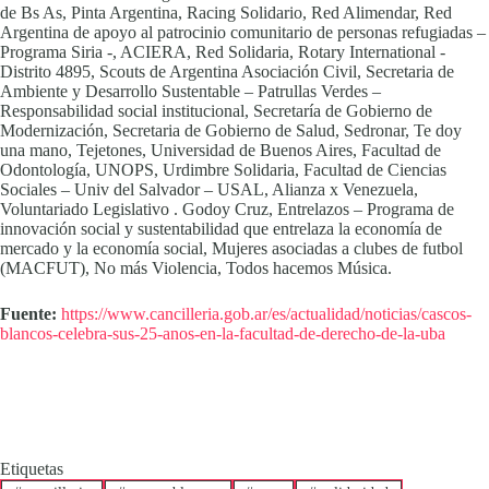
de Bs As, Pinta Argentina, Racing Solidario, Red Alimendar, Red
Argentina de apoyo al patrocinio comunitario de personas refugiadas –
Programa Siria -, ACIERA, Red Solidaria, Rotary International -
Distrito 4895, Scouts de Argentina Asociación Civil, Secretaria de
Ambiente y Desarrollo Sustentable – Patrullas Verdes –
Responsabilidad social institucional, Secretaría de Gobierno de
Modernización, Secretaria de Gobierno de Salud, Sedronar, Te doy
una mano, Tejetones, Universidad de Buenos Aires, Facultad de
Odontología, UNOPS, Urdimbre Solidaria, Facultad de Ciencias
Sociales – Univ del Salvador – USAL, Alianza x Venezuela,
Voluntariado Legislativo . Godoy Cruz, Entrelazos – Programa de
innovación social y sustentabilidad que entrelaza la economía de
mercado y la economía social, Mujeres asociadas a clubes de futbol
(MACFUT), No más Violencia, Todos hacemos Música.
Fuente:
https://www.cancilleria.gob.ar/es/actualidad/noticias/cascos-
blancos-celebra-sus-25-anos-en-la-facultad-de-derecho-de-la-uba
Etiquetas