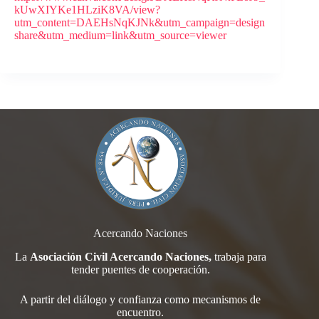
kUwXIYKe1HLziK8VA/view?
utm_content=DAEHsNqKJNk&utm_campaign=design
share&utm_medium=link&utm_source=viewer
Acercando Naciones
La
Asociación Civil Acercando Naciones,
trabaja para
tender
puentes de cooperación.
A partir del diálogo y confianza como mecanismos de
encuentro.