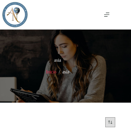
Saltar
al
contenido
asia
Inicio
/
asia