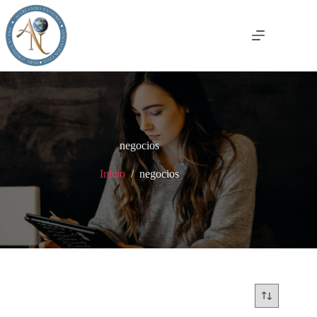
Saltar
al
contenido
negocios
Inicio
/
negocios