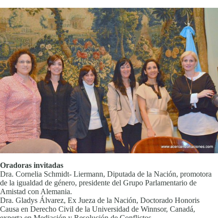
Oradoras invitadas
Dra. Cornelia Schmidt- Liermann, Diputada de la Nación, promotora
de la igualdad de género, presidente del Grupo Parlamentario de
Amistad con Alemania.
Dra. Gladys Álvarez, Ex Jueza de la Nación, Doctorado Honoris
Causa en Derecho Civil de la Universidad de Winnsor, Canadá,
experta en Mediación y Resolución de Conflictos.