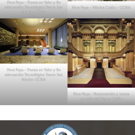
Nora Papa – Puesta en Valor y Re
adecuación Tecnológica Teatro San
Nora Papa – Fábrica Colón – GCBA
Martín- GCBA
Nora Papa – Puesta en Valor y Re
adecuación Tecnológica Teatro San
Martín- GCBA
Nora Papa – Restauración y puesta
en valor del Teatro Colón