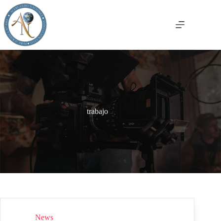
Saltar
al
contenido
trabajo
News